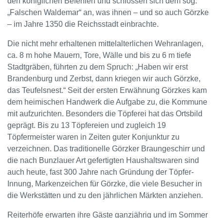
den königlichen Befehlen und schlossen sich dem sog.
„Falschen Waldemar“ an, was ihnen – und so auch Görzke
– im Jahre 1350 die Reichsstadt einbrachte.
Die nicht mehr erhaltenen mittelalterlichen Wehranlagen,
ca. 8 m hohe Mauern, Tore, Wälle und bis zu 6 m tiefe
Stadtgräben, führten zu dem Spruch: „Haben wir erst
Brandenburg und Zerbst, dann kriegen wir auch Görzke,
das Teufelsnest.“ Seit der ersten Erwähnung Görzkes kam
dem heimischen Handwerk die Aufgabe zu, die Kommune
mit aufzurichten. Besonders die Töpferei hat das Ortsbild
geprägt. Bis zu 13 Töpfereien und zugleich 19
Töpfermeister waren in Zeiten guter Konjunktur zu
verzeichnen. Das traditionelle Görzker Braungeschirr und
die nach Bunzlauer Art gefertigten Haushaltswaren sind
auch heute, fast 300 Jahre nach Gründung der Töpfer-
Innung, Markenzeichen für Görzke, die viele Besucher in
die Werkstätten und zu den jährlichen Märkten anziehen.
Reiterhöfe erwarten ihre Gäste ganzjährig und im Sommer