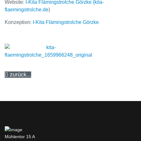
Website:
I-Kita Flämingstrolche Görzke (kita-
flaemingstrolche.de
)
Konzeption:
I-Kita Flämingstrolche Görzke
zurück...
Mühlentor 15 A