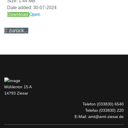
Size:
1.44 MB
Date added:
30-07-2024
Download
Open
zurück...
Mühlentor 15 A
14793 Ziesar
Telefon
(033830) 6540
Telefax (033830) 220
E-Mail:
amt@amt-ziesar.de