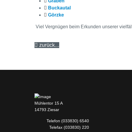
Gräben
Buckautal
Görzke
Viel Vergnügen beim Erkunden unserer vielfä
zurück...
Mühlentor 15 A
14793 Ziesar
Telefon
(033830) 6540
Telefax (033830) 220